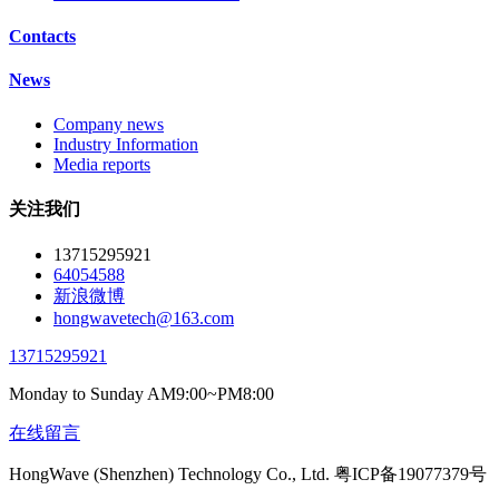
Contacts
News
Company news
Industry Information
Media reports
关注我们
13715295921
64054588
新浪微博
hongwavetech@163.com
13715295921
Monday to Sunday AM9:00~PM8:00
在线留言
HongWave (Shenzhen) Technology Co., Ltd. 粤ICP备19077379号